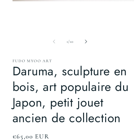
Ouvrir
le
média
1
dans
une
fenêtre
modale
de
1
/
10
FUDO MYOO ART
Daruma, sculpture en
bois, art populaire du
Japon, petit jouet
ancien de collection
Prix
€65,00 EUR