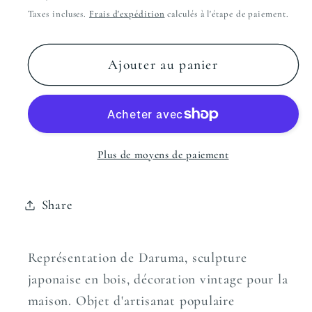
habituel
Taxes incluses.
Frais d'expédition
calculés à l'étape de paiement.
Ajouter au panier
Plus de moyens de paiement
Share
Représentation de Daruma, sculpture
japonaise en bois, décoration vintage pour la
maison. Objet d'artisanat populaire