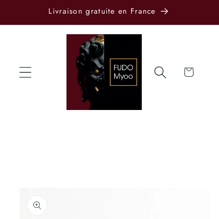
et passer
Livraison gratuite en France
au
contenu
Panier
Passer aux
informations
produits