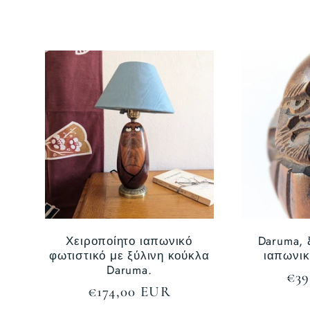
Χειροποίητο ιαπωνικό
Daruma, 
φωτιστικό με ξύλινη κούκλα
ιαπωνικ
Daruma.
Κα
€39
Κανονική
€174,00 EUR
τιμ