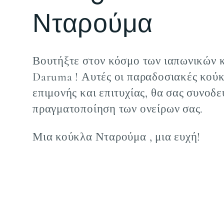
υ
Νταρούμα
λ
Βουτήξτε στον κόσμο των ιαπωνικών
Daruma
! Αυτές οι
παραδοσιακές
κούκ
λ
επιμονής
και
επιτυχίας,
θα σας συνοδε
πραγματοποίηση των ονείρων σας.
ο
Μια
κούκλα Νταρούμα
, μια ευχή!
γ
ή
: