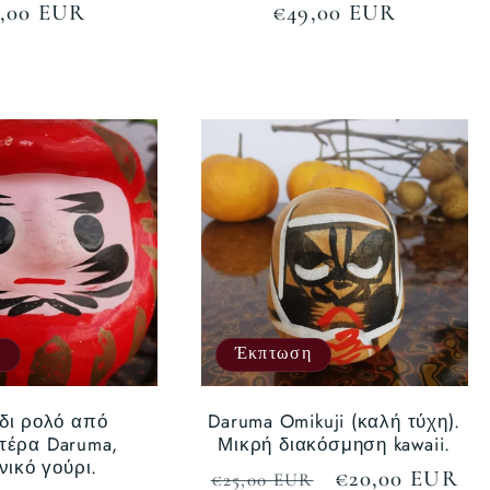
νονική
,00 EUR
Κανονική
€49,00 EUR
ή
τιμή
η
Έκπτωση
δι ρολό από
Daruma Omikuji (καλή τύχη).
τέρα Daruma,
Μικρή διακόσμηση kawaii.
ικό γούρι.
Κανονική
Τιμή
€20,00 EUR
€25,00 EUR