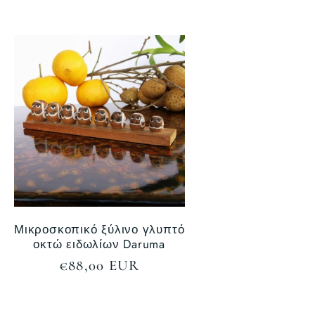
τιμή
Μικροσκοπικό ξύλινο γλυπτό
οκτώ ειδωλίων Daruma
Κανονική
€88,00 EUR
τιμή