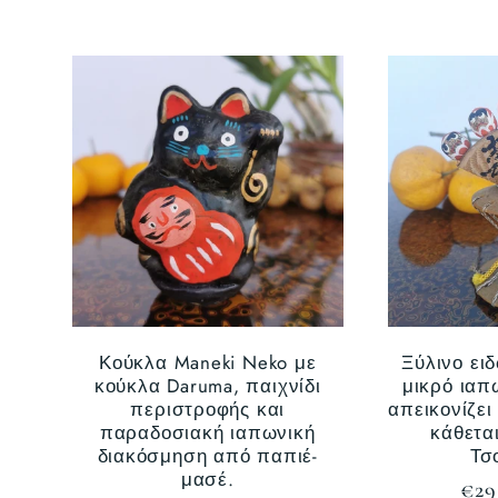
τιμή
Κούκλα Maneki Neko με
Ξύλινο ει
κούκλα Daruma, παιχνίδι
μικρό ιαπ
περιστροφής και
απεικονίζει
παραδοσιακή ιαπωνική
κάθετα
διακόσμηση από παπιέ-
Τσ
μασέ.
Κα
€29