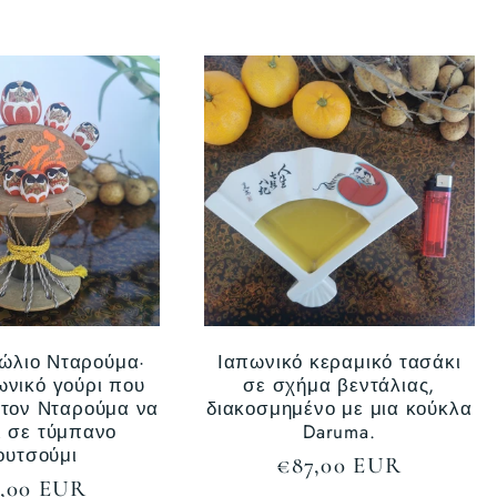
τιμή
δώλιο Νταρούμα·
Ιαπωνικό κεραμικό τασάκι
ωνικό γούρι που
σε σχήμα βεντάλιας,
 τον Νταρούμα να
διακοσμημένο με μια κούκλα
ι σε τύμπανο
Daruma.
ουτσούμι
Κανονική
€87,00 EUR
νονική
,00 EUR
τιμή