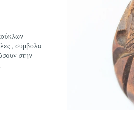
κούκλων
λες , σύμβολα
ύσουν στην
.