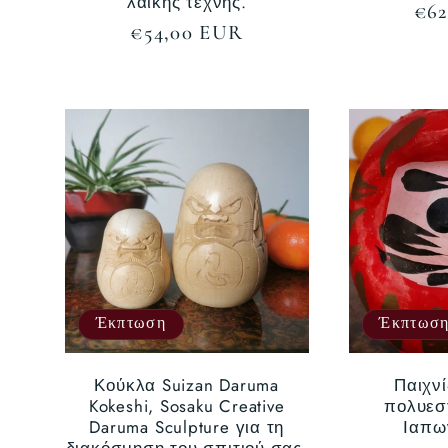
λαϊκής τέχνης.
Κα
€62
Κανονική
€54,00 EUR
τιμ
τιμή
Έκπτωση
Έκπτωσ
Κούκλα Suizan Daruma
Παιχνί
Kokeshi, Sosaku Creative
πολυεσ
Daruma Sculpture για τη
Ιαπων