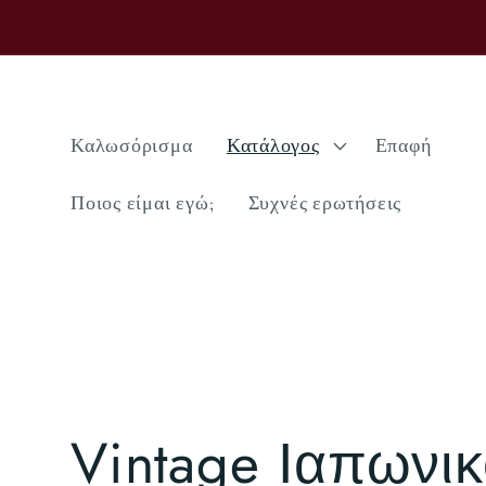
μετάβαση
στο
περιεχόμενο
Καλωσόρισμα
Κατάλογος
Επαφή
Ποιος είμαι εγώ;
Συχνές ερωτήσεις
Σ
Vintage Ιαπωνι