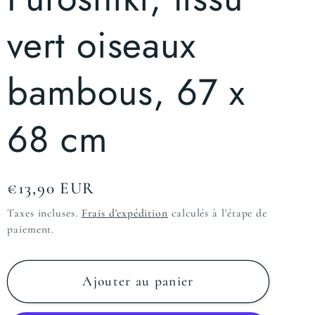
vert oiseaux
bambous, 67 x
68 cm
Prix
€13,90 EUR
habituel
Taxes incluses.
Frais d'expédition
calculés à l'étape de
paiement.
Ajouter au panier