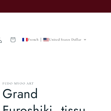
xion
Panier
French
United States Dollar
FUDO MYOO ART
Grand
Furoshiki, tissu