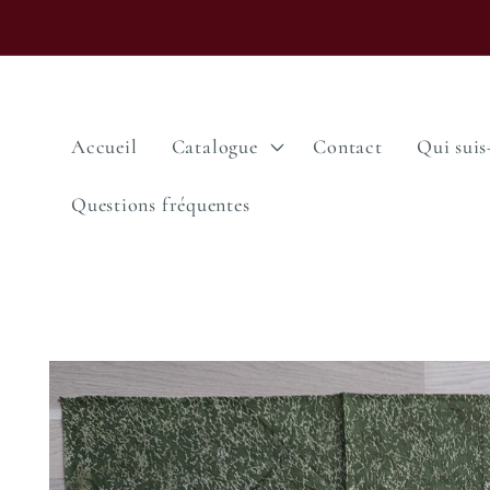
et passer
au
contenu
Accueil
Catalogue
Contact
Qui suis-
Questions fréquentes
Passer aux
informations
produits