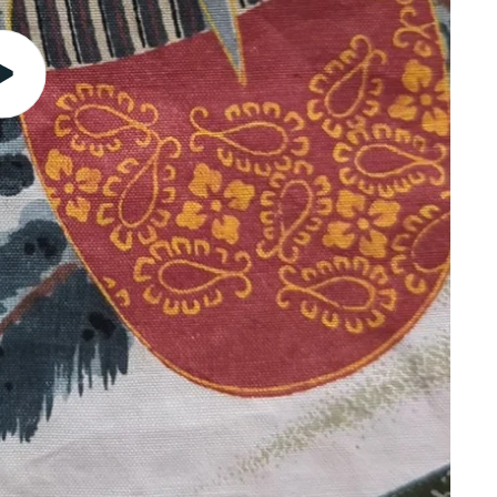
Lire
la
vidéo