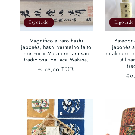
:
Esgotado
Esgotado
Magnífico e raro hashi
Batedor
japonês, hashi vermelho feito
japonês a
por Furui Masahiro, artesão
qualidade, 
tradicional de laca Wakasa.
utiliz
tra
Preço
€102,00 EUR
Pr
€0
normal
no