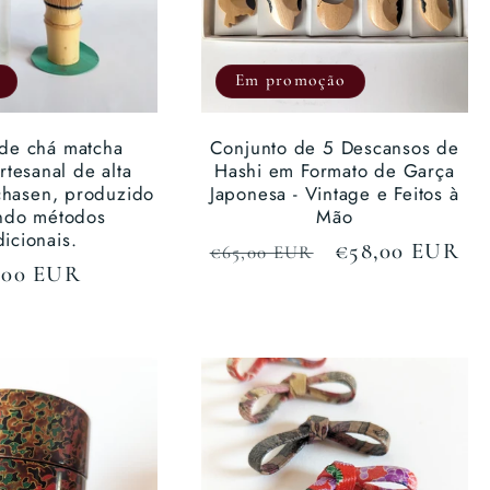
Em promoção
 de chá matcha
Conjunto de 5 Descansos de
rtesanal de alta
Hashi em Formato de Garça
chasen, produzido
Japonesa - Vintage e Feitos à
ando métodos
Mão
dicionais.
Preço
Preço
€58,00 EUR
€65,00 EUR
eço
,00 EUR
normal
de
rmal
saldo