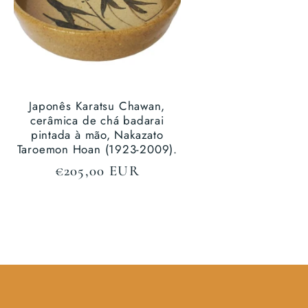
Japonês Karatsu Chawan,
cerâmica de chá badarai
pintada à mão, Nakazato
Taroemon Hoan (1923-2009).
Preço
€205,00 EUR
normal