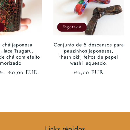
Esgotado
e chá japonesa
Conjunto de 5 descansos para
, laca Tsugaru,
pauzinhos japoneses,
de chá com efeito
'hashioki', feitos de papel
morizado
washi laqueado.
Preço
€0,00 EUR
Preço
€0,00 EUR
R
de
normal
saldo
Links rápidos