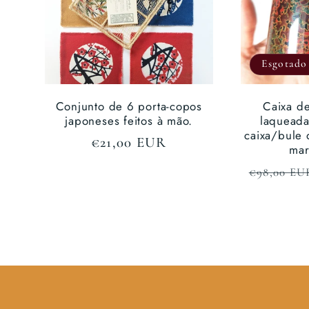
Esgotado
Conjunto de 6 porta-copos
Caixa d
japoneses feitos à mão.
laqueada
caixa/bule 
Preço
€21,00 EUR
mar
normal
Preço
€98,00 EU
normal